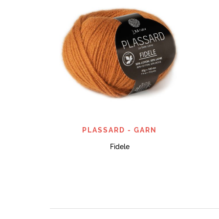
SNABBTITT
PLASSARD - GARN
Fidele