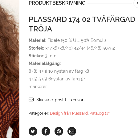
PRODUKTBESKRIVNING
PLASSARD 174 02 TVÅFÄRGAD
TRÖJA
Material:
Fidele (50 % Ull, 50% Bomull)
Storlek:
34/36 (38/40) 42/44 (46/48) 50/52
Stickor:
3 mm
Materialåtgång:
8 (8) 9 (9) 10 nystan av färg 38
4 (5) 5 (5) 6nystan av färg 54
markörer
Skicka e-post till en vän
Kategorier:
Design från Plassard
,
Katalog 174