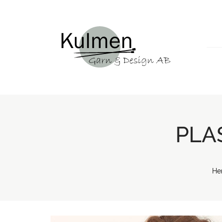
PLA
H