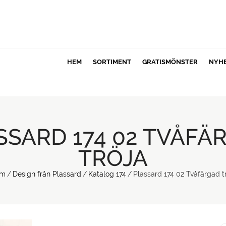
HEM
SORTIMENT
GRATISMÖNSTER
NYH
SSARD 174 02 TVÅFÄ
TRÖJA
em
/
Design från Plassard
/
Katalog 174
/
Plassard 174 02 Tvåfärgad t