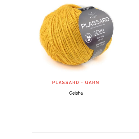
SNABBTITT
PLASSARD - GARN
Geisha