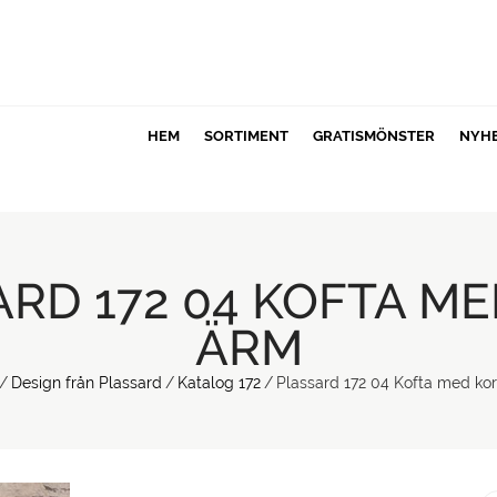
HEM
SORTIMENT
GRATISMÖNSTER
NYH
RD 172 04 KOFTA M
ÄRM
/
Design från Plassard
/
Katalog 172
/
Plassard 172 04 Kofta med ko