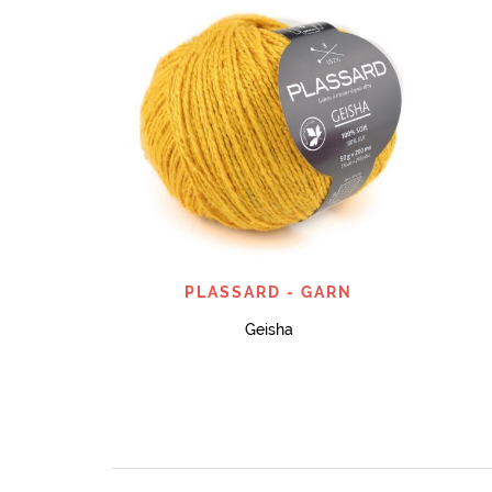
SNABBTITT
PLASSARD - GARN
Geisha