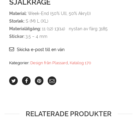
SJALKRAGE
Material:
Week-End (50% Ull, 50% Akryl))
Storlek:
S (M) L (XL)
Materialåtgång:
11 (12) 13(14) nystan av färg 3185
Stickor:
3,5 – 4 mm
Skicka e-post till en vän
Kategorier:
Design från Plassard
,
Katalog 170
RELATERADE PRODUKTER