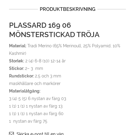
PRODUKTBESKRIVNING
PLASSARD 169 06
MÖNSTERSTICKAD TRÖJA
Material:
Tradi Merino (65% Merinoull, 25% Polyamid, 10%
Kashmir)
Storlek:
2 (4) 6-8 (10) 12-14 år
Stickor:
2– 3 mm
Rundstickor:
2,5 och 3 mm
maskhållare och markörer
Materialåtgång:
3 (4) 5 (5) 6 nystan av färg 03
1 (1) 1 (1) 1 nystan av färg 13
1 (1) 1 (1) 1 nystan av färg 60
1 nystan av färg 75
Skicka e-post till en vän