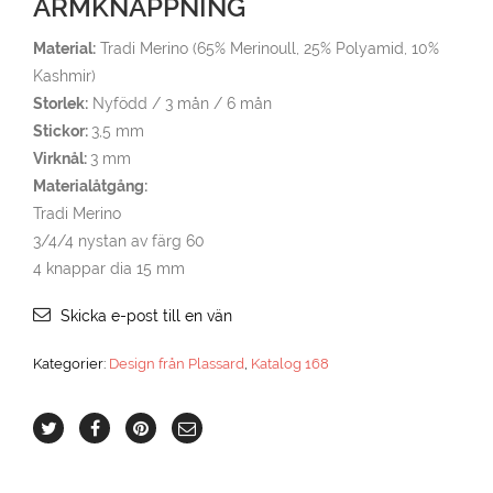
ÄRMKNÄPPNING
Material:
Tradi Merino (65% Merinoull, 25% Polyamid, 10%
Kashmir)
Storlek:
Nyfödd / 3 mån / 6 mån
Stickor:
3,5 mm
Virknål:
3 mm
Materialåtgång:
Tradi Merino
3/4/4 nystan av färg 60
4 knappar dia 15 mm
Skicka e-post till en vän
Kategorier:
Design från Plassard
,
Katalog 168