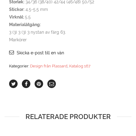
Storlek:
34/36 (38/40) 42/44 (46/48) 50/52
Stickor:
4,5-5,5 mm
Virknål:
5,5
Materialåtgång:
3 (3) 3 (3) 3 nystan av färg 63.
Markörer
Skicka e-post till en vän
Kategorier:
Design från Plassard
,
Katalog 167
RELATERADE PRODUKTER