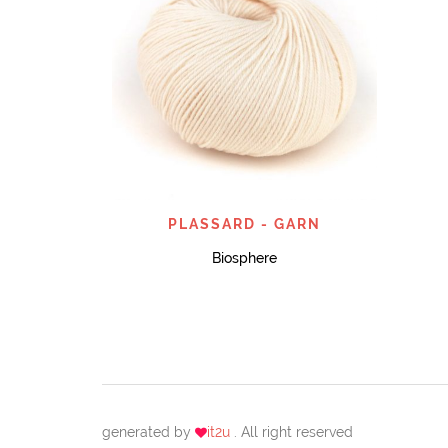
SNABBTITT
PLASSARD - GARN
Biosphere
generated by
it2u
. All right reserved