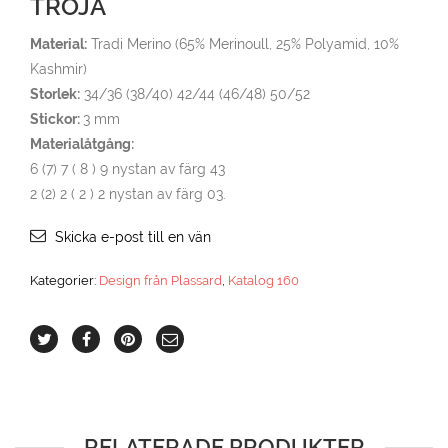
TRÖJA
Material:
Tradi Merino (65% Merinoull, 25% Polyamid, 10%
Kashmir)
Storlek:
34/36 (38/40) 42/44 (46/48) 50/52
Stickor:
3 mm
Materialåtgång:
6 (7) 7 ( 8 ) 9 nystan av färg 43
2 (2) 2 ( 2 ) 2 nystan av färg 03.
Skicka e-post till en vän
Kategorier:
Design från Plassard
,
Katalog 160
RELATERADE PRODUKTER