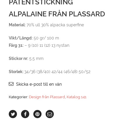
PATENTSTICKNING
ALPALAINE FRÅN PLASSARD
Material:
70% ull 30% alpacka superfine
Vikt/Längd:
50 gr/ 100 m
Färg 31:
– 9 (10) 11 (12) 13 nystan.
Stickor nr:
5,5 mm
Storlek:
34/36 (38/40) 42/44 (46/48) 50/52
Skicka e-post till en vän
Kategorier:
Design från Plassard
,
Katalog 141