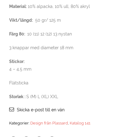
Material:
10% alpacka, 10% ull, 80% akryl
Vikt/längd:
50 gr/ 125 m
Färg 80:
10 (11) 12 (12) 13 nystan
3 knappar med diameter 18 mm
Stickor:
4 – 4,5 mm
Flätsticka
Storlek :
S (M) L (XL) XXL
Skicka e-post till en vän
Kategorier:
Design från Plassard
,
Katalog 141