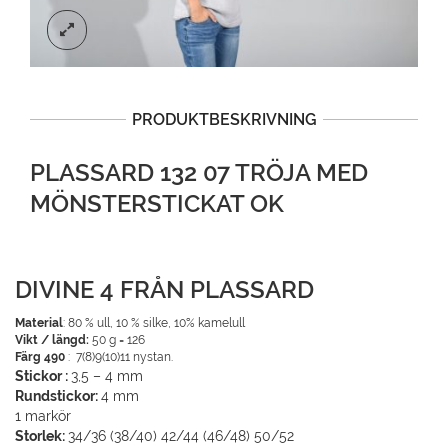
PRODUKTBESKRIVNING
PLASSARD 132 07 TRÖJA MED
MÖNSTERSTICKAT OK
DIVINE 4 FRÅN PLASSARD
Material
: 80 % ull, 10 % silke, 10% kamelull
Vikt / längd:
50 g = 126
Färg 490
: 7(8)9(10)11 nystan.
Stickor :
3,5 – 4 mm
Rundstickor:
4 mm
1 markör
Storlek:
34/36 (38/40) 42/44 (46/48) 50/52