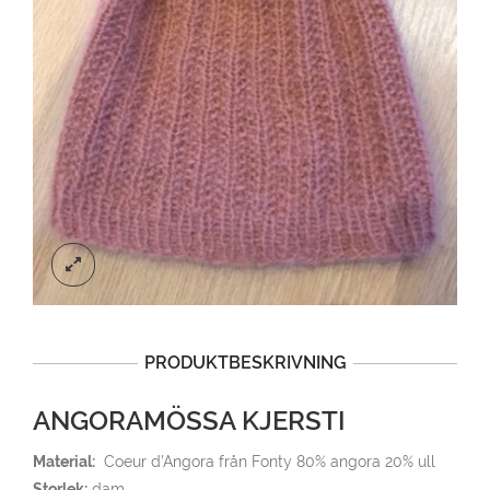
PRODUKTBESKRIVNING
ANGORAMÖSSA KJERSTI
Material:
Coeur d’Angora från Fonty 80% angora 20% ull
Storlek:
dam