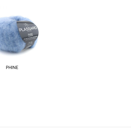
SNABBTITT
PHINE