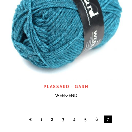
PLASSARD - GARN
WEEK-END
1
2
3
4
5
6
7